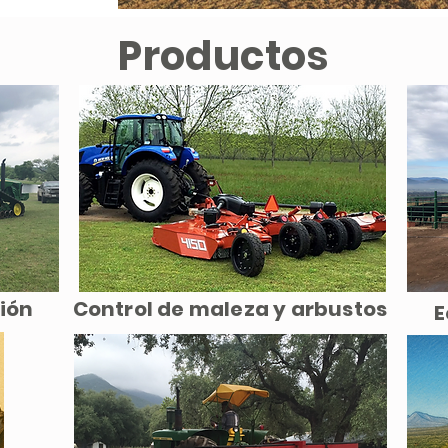
Productos
ción
Control de maleza y arbustos
E