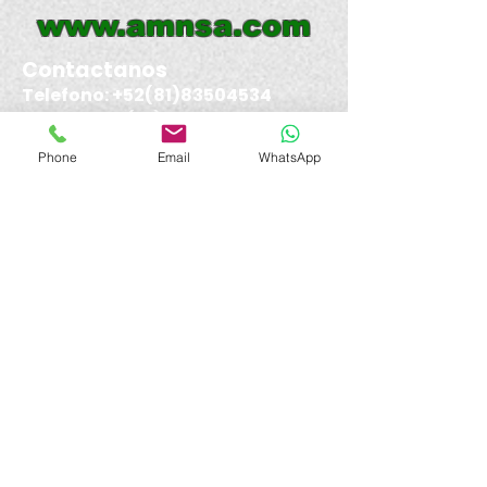
www.amnsa.com
Contactanos
Telefono:
+52(81)83504534
(81)83506115
(81)83831160
Phone
Email
WhatsApp
Email :
amnsa@amnsa.com
Todos los derechos reservados
AMNSA 2026
Aviso de privacidad