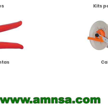
es
Kits p
ntas
Ca
www.amnsa.com