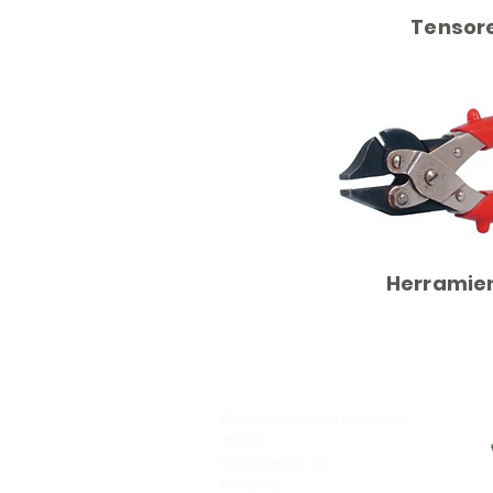
Tensor
Herramie
Dirección​
Carretera a Monclova
#321
Escobedo, NL
Mexico​