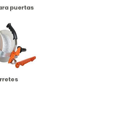
ara puertas
rretes
Contactanos
Telefono: +52(81)83504534
(81)83506115
(81)83831160
Email :
amnsa@amnsa.com