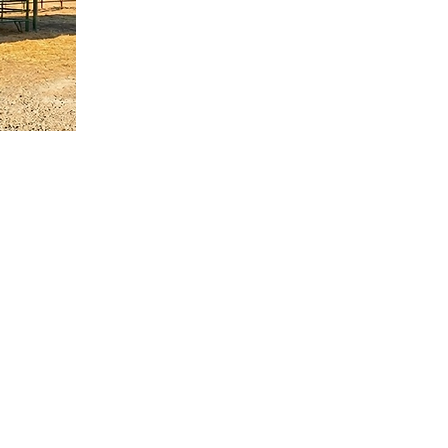
Contactanos
Telefono: +52(81)83504534
(81)83506115
(81)83831160
Email :
amnsa@amnsa.com