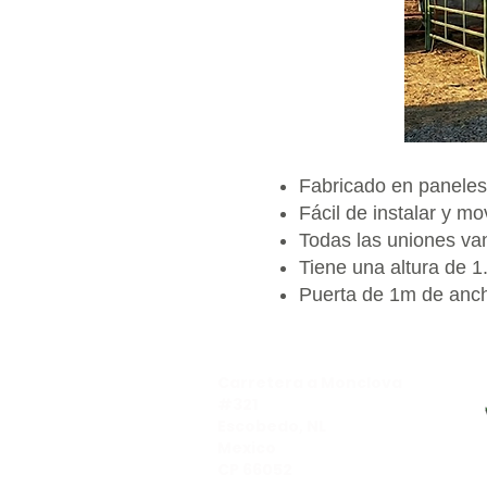
Fabricado en panele
Fácil de instalar y mo
Todas las uniones van
Tiene una altura de 1.
Puerta de 1m de anc
Dirección​
Carretera a Monclova
#321
Escobedo, NL
Mexico​
CP 66052